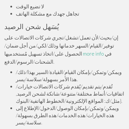
لا تضيع الوقت
تجاهل جهدك مع مشكلة الهاتف
يُسَهل شحن الرصيد
إن/بحيث/لأن تعمل/تشغل/تجري شركات الاتصالات على
توفير/القيام/السهر خدماتها وذلك/لكي/من أجل ضمان/
في
more info
الحصول على/اتخاذ تسهيل مُستخدميها
الشحنات/الرسوم/الدفع.
ويمكن/وتمكن/بإمكان القيام/القيادة/السير بهذا/ذلك/
هذا الأمر بسهولة/سلاسة/يسر.
تُقدم/يتم تقديم/يُقدم شركات الاتصالات خيارات/
اتفاقيات/أنماط مختلفة/متنوعة/شاتكة لشحن الرصيد,
{مثل/ك: المواقع الإلكترونية/الخطوط الهاتفية/البنوك.
ويمكن/وتمكن/بإمكان الوصول/الدخول/الإطلاع إلى
هذه الخيارات/هذه الخدمات/هذه الطرق بسهولة/
سلاسة/يسر.